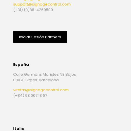
support@signagecontrol.com
(+31) (0)88-4260500
Iniciar Sesión Partners
España
Calle Germans Maristes N8 Bajos
08870 Sitges. Barcelona
ventas@signagecontrol.com
(+34) 93 007 18 67
Italia