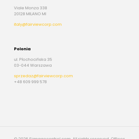
Viale Monza 338
20128 MILANO MI
italy@fairviewcorp.com
Polonia
ul. Płochocińska 35
03-044 Warszawa
sprzedaz@fairviewcorp.com
+48 609 999 578
© 2026 Signagecontrol.com. All rights reserved. Offices