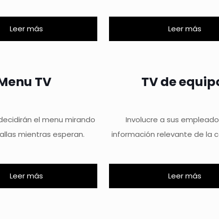
Leer más
Leer más
Menu TV
TV de equip
 decidirán el menu mirando
Involucre a sus emplead
allas mientras esperan.
información relevante de la 
Leer más
Leer más