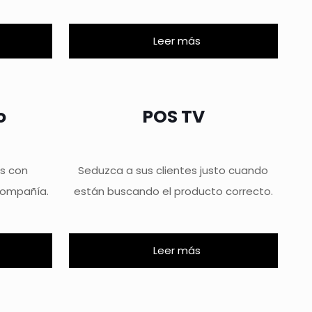
Leer más
o
POS TV
os con
Seduzca a sus clientes justo cuando
compañía.
están buscando el producto correcto.
Leer más