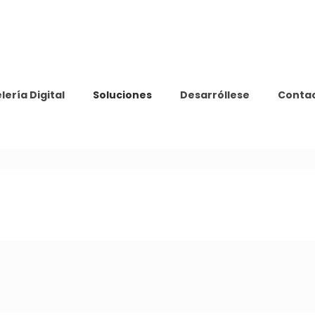
lería Digital
Soluciones
Desarróllese
Conta