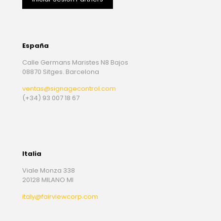
España
Calle Germans Maristes N8 Bajos
08870 Sitges. Barcelona
ventas@signagecontrol.com
(+34) 93 007 18 67
Italia
Viale Monza 338
20128 MILANO MI
italy@fairviewcorp.com