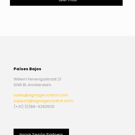
Países Bajos
Willem Fenengastraat 21
1096 BL Amsterdam.
sales@signagecontrol.com
support@signagecontrol.com
(+31) (0)88-4260500
Iniciar Sesión Partners