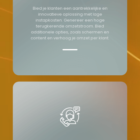
Bied je klanten een aantrekkelijke en
innovatieve oplossing met lage
instapkosten. Genereer een hoge
terugkerende omzetstroom. Bied
additionele opties, zoals schermen en
content en verhoog je omzet per klant.