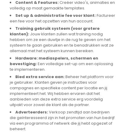
Content & Features:
Creëer video's, animaties en
volledig op maat gemaakte templates.
Set up & administratie fee voor klant:
Factureer
een fee voor het opzetten van hun account.
Training gebruik systeem (voor grotere
klanten):
Jouw klanten zullen wat training nodig
hebben om ze een duwtje in de rug te geven om het
systeem te gaan gebruiken en te benadrukken wat ze
allemaal met het systeem kunnen bereiken.
Hardware: mediaspelers, schermen en
bevestiging:
Een volledige set-up om een oplossing
te implementeren.
Bied extra service aan:
Beheer het platform voor
je gebruiker. Klanten geven je instructies voor
campagnes en specifieke content per locatie en jij
implementeert het. Wij hebben ervaren dat het
aanbieden van deze extra service erg voordelig
uitpakt voor zowel de klant als de partner.
Adverteerders:
Verkoop zendtijd aan bedrijven
die geïnteresseerd zijn in het promoten van hun bedrijf
via een programma of netwerk die jij hebt opgezet of
beheert.