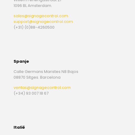
1096 BL Amsterdam.
sales@signagecontrol.com
support@signagecontrol.com
(+31) (0)88-4260500
Spanje
Calle Germans Maristes N8 Bajos
08870 Sitges. Barcelona
ventas@signagecontrol.com
(+34) 93 007 18 67
Italië