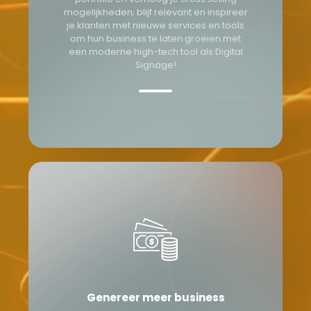
mogelijkheden; blijf relevant en inspireer
je klanten met nieuwe services en tools
om hun business te laten groeien met
een moderne high-tech tool als Digital
Signage!
Genereer meer business