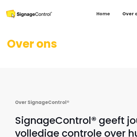
Home
Over 
Over ons
Over SignageControl®
SignageControl® geeft j
volledige controle over h