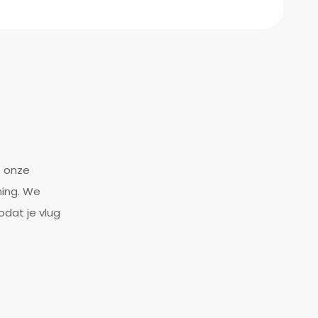
e onze
ning. We
odat je vlug