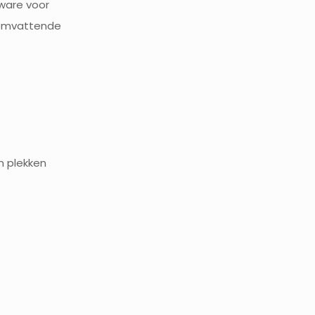
ware voor
s omvattende
n plekken