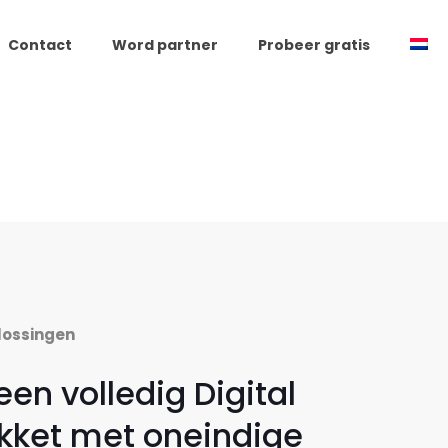
Contact
Word partner
Probeer gratis
lossingen
en volledig Digital
kket met oneindige