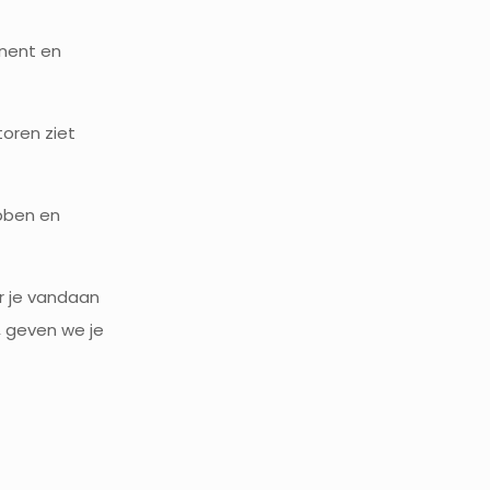
inent en
oren ziet
ebben en
ar je vandaan
n, geven we je