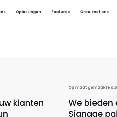
ons
Oplossingen
Features
Groei met ons
Op maat gemaakte op
ouw klanten
We bieden e
un
Signage pa